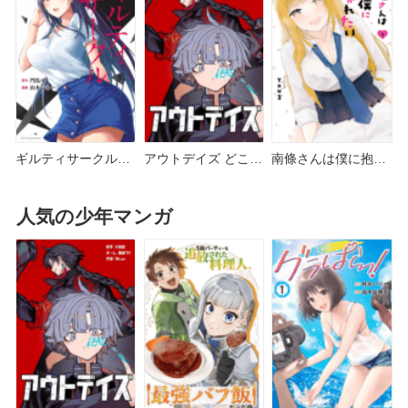
Amazon Kindleは？
アやAmazon Kindle
は？
ギルティサークル
アウトデイズ どこで
南條さんは僕に抱か
（海苔なし/無修正）
読める？シーモアや
れたい（海苔なし）
どこで読める？
ピッコマ・Amazon
どこで読める？
人気の少年マンガ
Kindleは？