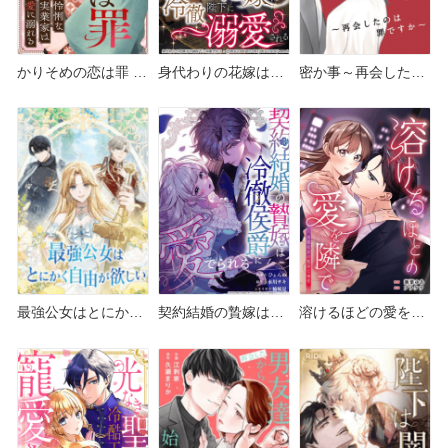
かりそめの恋は罪 ど
身代わりの花嫁は冷
密か事～再会したの
こで読める？シーモ
徹陛下に溺愛される
は罪ですか～ どこで
アやAmazon Kindle
どこで読める？シー
読める？シーモアや
は？
モアやAmazon
Amazon Kindleは？
Kindleは？
最強公女はとにかく
契約結婚の贄嫁は冷
溶けるほどの愛を隣
自由が欲しい どこで
徹侯爵に愛でられる
で～冷徹社長の耽美
読める？シーモアや
どこで読める？シー
な溺愛～ どこで読め
Amazon Kindleは？
モアやAmazon
る？シーモアや
Kindleは？
Amazon Kindleは？