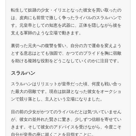
転生して奴隷の少女・イリエとなった彼女を買い取ったの
は、皮肉にも前世で激しく争ったライバルのスラルハンで
す。元皇帝としての知恵を武器に、正体を隠しながら彼を
支える軍師のような立場で動きます。
裏切った元夫への復讐を誓い、自分の力で運命を変えよう
とする意志はとても強固で、かつてのプライドを胸に宿敵
を助ける複雑な役割をどうこなしていくのかに注目です。
スラルハン
スラルハンはリリエットが皇帝だった頃、何度も戦い合っ
た最大の宿敵です。現在は奴隷となった彼女をオークショ
ンで競り落とし、主人という立場になりました。
目の前の少女がかつてのライバルだとは気づいていません
が、彼女の並外れた賢さに驚き、少しずつ信頼を寄せてい
きます。そして彼女のアドバイスを受けながら、今度こそ
自分が皇帝の座に就くことを目指すことに。