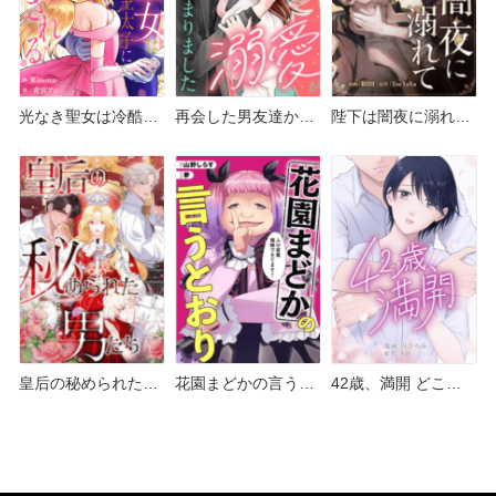
光なき聖女は冷酷王
再会した男友達から
陛下は闇夜に溺れて
太子に寵愛される ど
溺愛が始まりました
どこで読める？シー
こで読める？シーモ
どこで読める？シー
モアやAmazon
アやAmazon Kindle
モアやAmazon
Kindleは？
は？
Kindleは？
皇后の秘められた男
花園まどかの言うと
42歳、満開 どこで
たち どこで読める？
おり どこで読める？
読める？シーモアや
シーモアやAmazon
シーモアやAmazon
Amazon Kindleは？
Kindleは？
Kindleは？