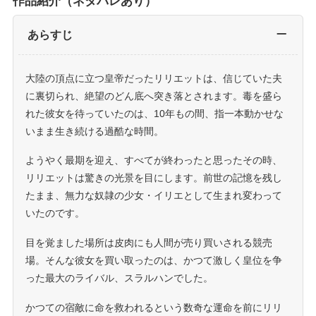
作品紹介（ネタバレあり）
あらすじ
大陸の頂点に立つ皇帝だったリリエットは、信じていた夫
に裏切られ、絶望のどん底へ突き落とされます。毒を盛ら
れた彼女を待っていたのは、10年もの間、指一本動かせな
いまま生き続ける過酷な時間。
ようやく最期を迎え、すべてが終わったと思ったその時、
リリエットは驚きの光景を目にします。前世の記憶を残し
たまま、無力な奴隷の少女・イリエとして生まれ変わって
いたのです。
目を覚ました場所は皮肉にも人間が売り買いされる競売
場。そんな彼女を買い取ったのは、かつて激しく皇位を争
った最大のライバル、スラルハンでした。
かつての宿敵に命を救われるという数奇な運命を前にリリ