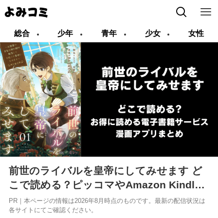
総合
少年
青年
少女
女性
前世のライバルを皇帝にしてみせます ど
こで読める？ピッコマやAmazon Kindle
は？
PR｜本ページの情報は2026年8月時点のものです。最新の配信状況は
各サイトにてご確認ください。