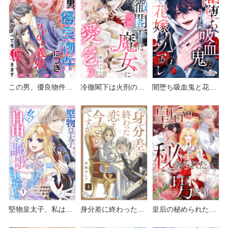
は？
この男、優良物件に
冷徹閣下は火刑の魔
闇堕ち吸血鬼と花嫁
つき どこで読める？
女に愛を乞う どこで
のソアレ どこで読め
めちゃコミックや
読める？シーモアや
る？シーモアや
Amazon Kindleは？
Amazon Kindleは？
Amazon Kindleは？
堅物皇太子、私は自
身分差に終わった恋
皇后の秘められた男
由を謳歌させていた
を、今さらですが。
たち どこで読める？