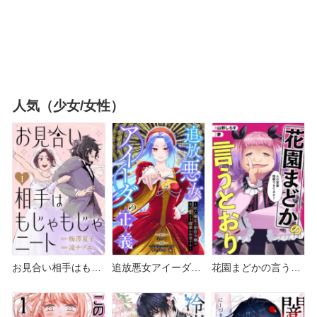
人気（少女/女性）
お見合い相手はもじ
追放悪女アイーダの
花園まどかの言うと
ゃもじゃニート どこ
正義 どこで読める？
おり どこで読める？
で読める？ピッコマ
シーモアやAmazon
シーモアやAmazon
やAmazon Kindle
Kindleは？
Kindleは？