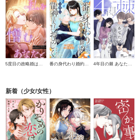
だきます！ どこで読
どこで読める？ピッ
シーモアやAmazon
める？ピッコマや
コマやAmazon
Kindleは？
Amazon Kindleは？
Kindleは？
5度目の政略婚は、
番の身代わり婚約者
4年目の棘 あなたと
私を憎むあなたと ど
を辞めることにした
したいだけなのに ど
こで読める？シーモ
ら どこで読める？ピ
こで読める？シーモ
アやAmazon Kindle
ッコマやAmazon
アやAmazon Kindle
新着（少女/女性）
は？
Kindleは？
は？