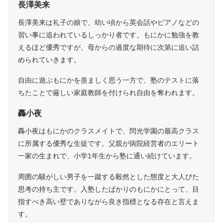
長澤美来
長澤美来は礼子の娘で、幼い頃から英会話やピアノなどの
習い事に追われているしっかり者です。もにかに勉強を教
えるほど優秀ですが、母からの過度な期待に次第に追い詰
められていきます。
自由に遊ぶもにかを羨ましく思う一方で、塾のテストに落
ちたことで厳しい家庭教師を付けられ自由を奪われます。
轟小夜
轟小夜はもにかのクラスメイトで、閃光学園の最高クラス
に所属する優秀な生徒です。父親が病院経営者のエリート
一家の生まれで、小学1年生から塾に通い続けています。
周囲の騒がしい男子を一蹴する毅然とした態度と大人びた
思考の持ち主です。入塾したばかりのもにかにとって、目
指すべき高い壁でありながら良き指標となる存在と言えま
す。