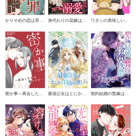
かりそめの恋は罪 ど
身代わりの花嫁は冷
ワタシの美味しい変
こで読める？シーモ
徹陛下に溺愛される
身 どこで読める？シ
アやAmazon Kindle
どこで読める？シー
ーモアやピッコマ・
は？
モアやAmazon
Amazon Kindleは？
Kindleは？
密か事～再会したの
最強公女はとにかく
契約結婚の贄嫁は冷
は罪ですか～ どこで
自由が欲しい どこで
徹侯爵に愛でられる
読める？シーモアや
読める？シーモアや
どこで読める？シー
Amazon Kindleは？
Amazon Kindleは？
モアやAmazon
Kindleは？