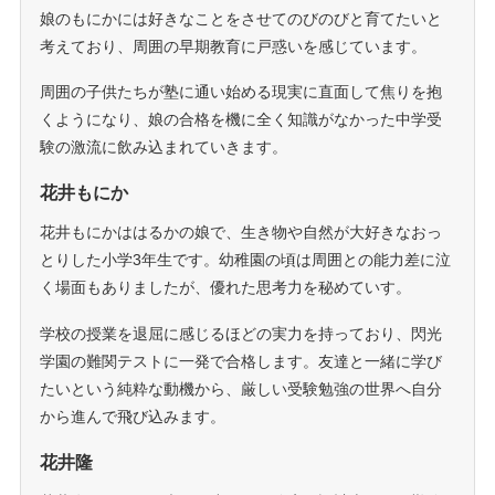
娘のもにかには好きなことをさせてのびのびと育てたいと
考えており、周囲の早期教育に戸惑いを感じています。
周囲の子供たちが塾に通い始める現実に直面して焦りを抱
くようになり、娘の合格を機に全く知識がなかった中学受
験の激流に飲み込まれていきます。
花井もにか
花井もにかははるかの娘で、生き物や自然が大好きなおっ
とりした小学3年生です。幼稚園の頃は周囲との能力差に泣
く場面もありましたが、優れた思考力を秘めていす。
学校の授業を退屈に感じるほどの実力を持っており、閃光
学園の難関テストに一発で合格します。友達と一緒に学び
たいという純粋な動機から、厳しい受験勉強の世界へ自分
から進んで飛び込みます。
花井隆