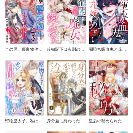
は？
この男、優良物件に
冷徹閣下は火刑の魔
闇堕ち吸血鬼と花嫁
つき どこで読める？
女に愛を乞う どこで
のソアレ どこで読め
めちゃコミックや
読める？シーモアや
る？シーモアや
Amazon Kindleは？
Amazon Kindleは？
Amazon Kindleは？
堅物皇太子、私は自
身分差に終わった恋
皇后の秘められた男
由を謳歌させていた
を、今さらですが。
たち どこで読める？