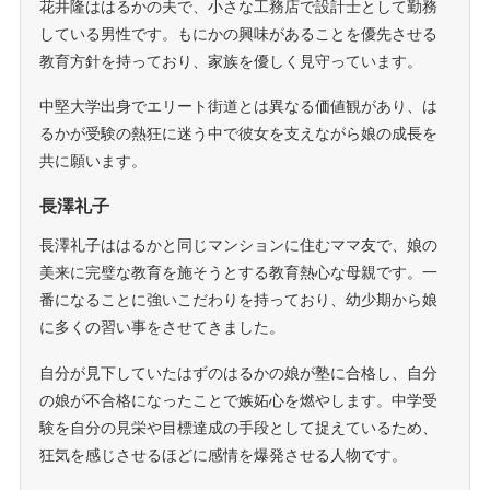
花井隆ははるかの夫で、小さな工務店で設計士として勤務
している男性です。もにかの興味があることを優先させる
教育方針を持っており、家族を優しく見守っています。
中堅大学出身でエリート街道とは異なる価値観があり、は
るかが受験の熱狂に迷う中で彼女を支えながら娘の成長を
共に願います。
長澤礼子
長澤礼子ははるかと同じマンションに住むママ友で、娘の
美来に完璧な教育を施そうとする教育熱心な母親です。一
番になることに強いこだわりを持っており、幼少期から娘
に多くの習い事をさせてきました。
自分が見下していたはずのはるかの娘が塾に合格し、自分
の娘が不合格になったことで嫉妬心を燃やします。中学受
験を自分の見栄や目標達成の手段として捉えているため、
狂気を感じさせるほどに感情を爆発させる人物です。