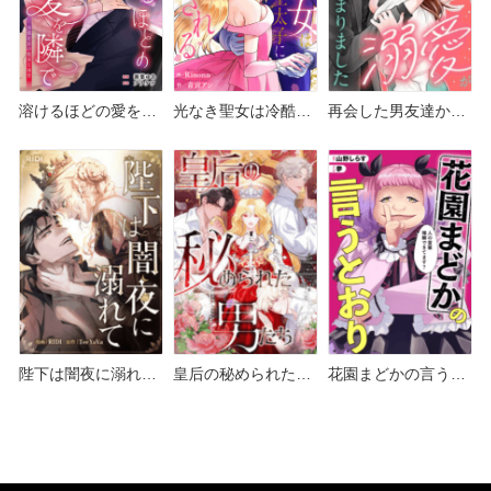
溶けるほどの愛を隣
光なき聖女は冷酷王
再会した男友達から
で～冷徹社長の耽美
太子に寵愛される ど
溺愛が始まりました
な溺愛～ どこで読め
こで読める？シーモ
どこで読める？シー
る？シーモアや
アやAmazon Kindle
モアやAmazon
Amazon Kindleは？
は？
Kindleは？
陛下は闇夜に溺れて
皇后の秘められた男
花園まどかの言うと
どこで読める？シー
たち どこで読める？
おり どこで読める？
モアやAmazon
シーモアやAmazon
シーモアやAmazon
Kindleは？
Kindleは？
Kindleは？