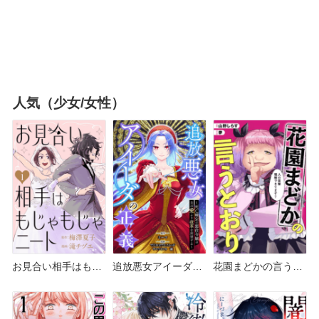
人気（少女/女性）
お見合い相手はもじ
追放悪女アイーダの
花園まどかの言うと
ゃもじゃニート どこ
正義 どこで読める？
おり どこで読める？
で読める？ピッコマ
シーモアやAmazon
シーモアやAmazon
やAmazon Kindle
Kindleは？
Kindleは？