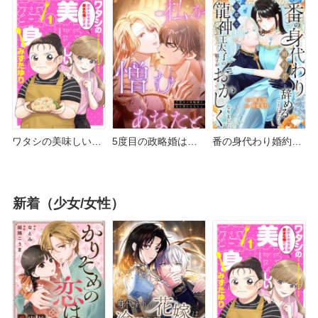
だきます！ どこで読
どこで読める？ピッ
シーモアやAmazon
める？ピッコマや
コマやAmazon
Kindleは？
Amazon Kindleは？
Kindleは？
ワタシの美味しい変
5度目の政略婚は、
番の身代わり婚約者
身 どこで読める？シ
私を憎むあなたと ど
を辞めることにした
ーモアやピッコマ・
こで読める？シーモ
ら どこで読める？ピ
Amazon Kindleは？
アやAmazon Kindle
ッコマやAmazon
新着（少女/女性）
は？
Kindleは？