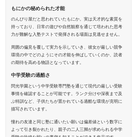
もにかの秘められた才能
のんびり屋だと思われていたもにか。実は天才的な素質を
持っており、日常の遊びや自然観察を通じて培われた思考
力が難解な入塾テストで発揮される場面は見逃せません。
周囲の偏見を覆して実力を示していき、彼女が厳しい競争
環境の中でどのようにその才能を伸ばしていくのか、読者
の期待を高める物語となっています。
中学受験の過酷さ
閃光学園という中学受験専門塾を通じて現代の厳しい受験
事情を確認することが可能です。ランク分けや深夜まで及
ぶ特訓など、子供たちが置かれている過酷な環境が克明に
描写されています。
憧れの友達と同じ塾に通いたい願いは偏差値という数字に
よって引き裂かれたり、親子の二人三脚が求められる中学
受験の壮絶な戦いの裏側を知ることができる作品です。