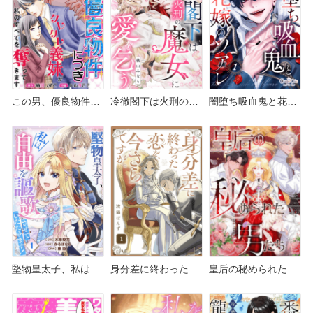
この男、優良物件に
冷徹閣下は火刑の魔
闇堕ち吸血鬼と花嫁
つき どこで読める？
女に愛を乞う どこで
のソアレ どこで読め
めちゃコミックや
読める？シーモアや
る？シーモアや
Amazon Kindleは？
Amazon Kindleは？
Amazon Kindleは？
堅物皇太子、私は自
身分差に終わった恋
皇后の秘められた男
由を謳歌させていた
を、今さらですが。
たち どこで読める？
だきます！ どこで読
どこで読める？ピッ
シーモアやAmazon