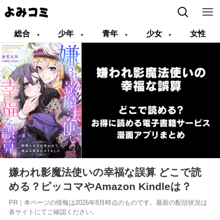
総合
少年
青年
少女
女性
嫌われ影魔法使いの幸福な誤算 どこで読
める？ピッコマやAmazon Kindleは？
PR｜本ページの情報は2026年8月時点のものです。最新の配信状況は
各サイトにてご確認ください。