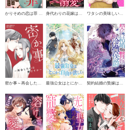
かりそめの恋は罪 ど
身代わりの花嫁は冷
ワタシの美味しい変
こで読める？シーモ
徹陛下に溺愛される
身 どこで読める？シ
アやAmazon Kindle
どこで読める？シー
ーモアやピッコマ・
は？
モアやAmazon
Amazon Kindleは？
Kindleは？
密か事～再会したの
最強公女はとにかく
契約結婚の贄嫁は冷
は罪ですか～ どこで
自由が欲しい どこで
徹侯爵に愛でられる
読める？シーモアや
読める？シーモアや
どこで読める？シー
Amazon Kindleは？
Amazon Kindleは？
モアやAmazon
Kindleは？