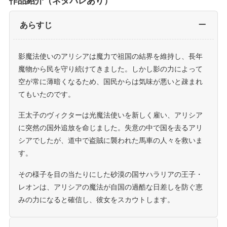
作品紹介（ネタバレあり）
あらすじ
影魔法使いのアリシアは魔力で祖国の結界を維持し、長年
魔物から民を守り続けてきました。しかし影の力によって
空が常に薄暗くなるため、国民からは気味が悪いと疎まれ
てもいたのです。
王太子のヴィクターは光魔法使いを新しく雇い、アリシア
に突然の国外追放を命じました。失意の中で国を去るアリ
シアでしたが、道中で盗賊に襲われた馬車の人々を救いま
す。
その様子を目の当たりにした砂漠の国サハラリアの王子・
レオンは、アリシアの魔法が自国の過酷な日差しを防ぐ恵
みの力になると確信し、彼女をスカウトします。