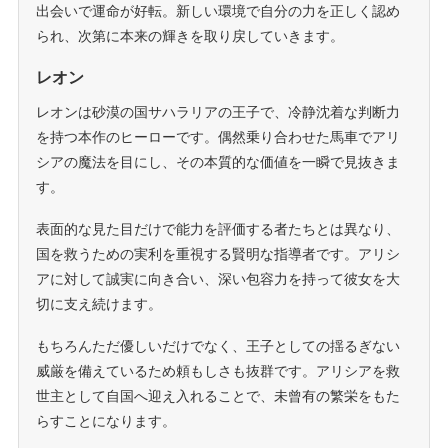
出会いで運命が好転。新しい環境で自分の力を正しく認め
られ、次第に本来の輝きを取り戻していきます。
レオン
レオンは砂漠の国サハラリアの王子で、冷静沈着な判断力
を持つ本作のヒーローです。偶然乗り合わせた馬車でアリ
シアの魔法を目にし、その本質的な価値を一瞬で見抜きま
す。
表面的な見た目だけで能力を評価する者たちとは異なり、
国を救うための実利を重視する賢明な指導者です。アリシ
アに対して誠実に向き合い、深い包容力を持って彼女を大
切に支え続けます。
もちろんただ優しいだけでなく、王子としての揺るぎない
威厳を備えているため頼もしさも抜群です。アリシアを救
世主として自国へ迎え入れることで、未曾有の繁栄をもた
らすことになります。