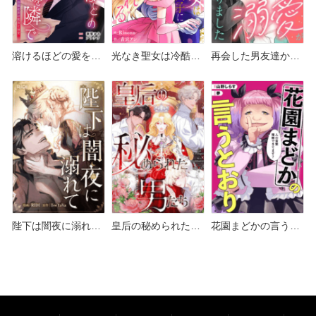
溶けるほどの愛を隣
光なき聖女は冷酷王
再会した男友達から
で～冷徹社長の耽美
太子に寵愛される ど
溺愛が始まりました
な溺愛～ どこで読め
こで読める？シーモ
どこで読める？シー
る？シーモアや
アやAmazon Kindle
モアやAmazon
Amazon Kindleは？
は？
Kindleは？
陛下は闇夜に溺れて
皇后の秘められた男
花園まどかの言うと
どこで読める？シー
たち どこで読める？
おり どこで読める？
モアやAmazon
シーモアやAmazon
シーモアやAmazon
Kindleは？
Kindleは？
Kindleは？