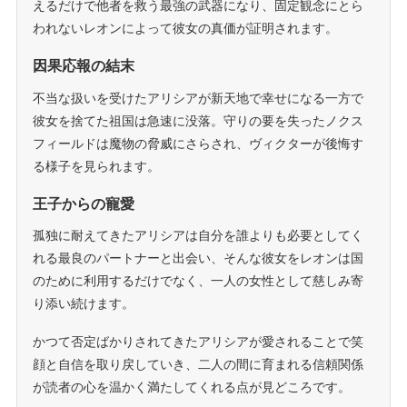
えるだけで他者を救う最強の武器になり、固定観念にとら
われないレオンによって彼女の真価が証明されます。
因果応報の結末
不当な扱いを受けたアリシアが新天地で幸せになる一方で
彼女を捨てた祖国は急速に没落。守りの要を失ったノクス
フィールドは魔物の脅威にさらされ、ヴィクターが後悔す
る様子を見られます。
王子からの寵愛
孤独に耐えてきたアリシアは自分を誰よりも必要としてく
れる最良のパートナーと出会い、そんな彼女をレオンは国
のために利用するだけでなく、一人の女性として慈しみ寄
り添い続けます。
かつて否定ばかりされてきたアリシアが愛されることで笑
顔と自信を取り戻していき、二人の間に育まれる信頼関係
が読者の心を温かく満たしてくれる点が見どころです。