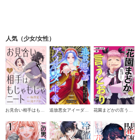
人気（少女/女性）
お見合い相手はもじ
追放悪女アイーダの
花園まどかの言うと
ゃもじゃニート どこ
正義 どこで読める？
おり どこで読める？
で読める？ピッコマ
シーモアやAmazon
シーモアやAmazon
やAmazon Kindle
Kindleは？
Kindleは？
は？