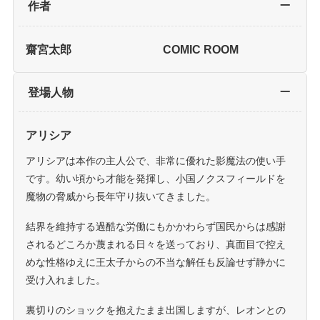
作者
齋宮太郎
COMIC ROOM
登場人物
アリシア
アリシアは本作の主人公で、非常に優れた影魔法の使い手
です。幼い頃から才能を発揮し、小国ノクスフィールドを
魔物の脅威から長年守り抜いてきました。
結界を維持する過酷な労働にもかかわらず国民からは感謝
されるどころか蔑まれる日々を送っており、真面目で控え
めな性格ゆえに王太子からの不当な解任も反論せず静かに
受け入れました。
裏切りのショックを抱えたまま出国しますが、レオンとの