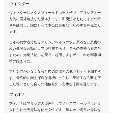
ヴィクター
ヴィクターはノクスフィールドの王太子で、アリシアを一
方的に国外追放した張本人です。影魔法がもたらす空の暗
さを嫌悪し、国にとって本当に必要な守りの本質を見誤り
ます。
長年の功労者であるアリシアをポンコツと罵るなど思慮の
浅い傲慢な言動が目立つ存在であり、自らの虚栄心を満た
すために光魔法使いを安易に起用しますが、これが国家崩
壊の始まりに。
アリシアがいなくなった後の防御力の低下を全く予測でき
ず、最終的に国を深刻な危機にさらし、身勝手な判断を下
した報いとして自らの地位も失い悲惨な末路を辿ります。
フィオナ
フィオナはアリシアの後任としてノクスフィールドに迎え
入れられた光魔法を使う女性です。華やかで明るい魔法を