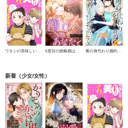
める？ピッコマや
コマやAmazon
Kindleは？
Amazon Kindleは？
Kindleは？
ワタシの美味しい変
5度目の政略婚は、
番の身代わり婚約者
身 どこで読める？シ
私を憎むあなたと ど
を辞めることにした
ーモアやピッコマ・
こで読める？シーモ
ら どこで読める？ピ
Amazon Kindleは？
アやAmazon Kindle
ッコマやAmazon
新着（少女/女性）
は？
Kindleは？