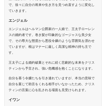
で、徐々に自分の将来や生き方を見つめ直すように変化し
ていきます。
エンジェル
エンジェルはヘルマン公爵家の一人娘で、王太子ローレン
スの婚約者です。巻き髪が印象的なゴージャスな美少女
で、その尊大な態度から悪役令嬢のような雰囲気を漂わせ
ていますが、根はマナーに厳しく高潔な精神の持ち主で
す。
王太子による婚約破棄とそれに続く悲劇的な未来をクリス
ティンから予言され、強い危機感を抱くことになります。
自分を慕う令嬢たちを引き連れていますが、本当の意味で
自分を案じて助言をくれる相手がいなかったため、クリス
ティンの言葉に心を乱される場面も見受けられます。
イワン