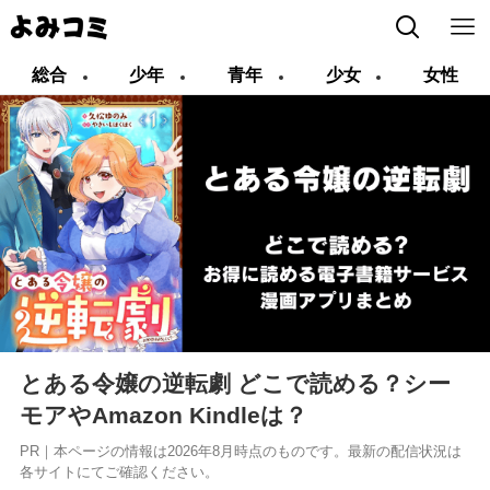
総合
少年
青年
少女
女性
とある令嬢の逆転劇 どこで読める？シー
モアやAmazon Kindleは？
PR｜本ページの情報は2026年8月時点のものです。最新の配信状況は
各サイトにてご確認ください。