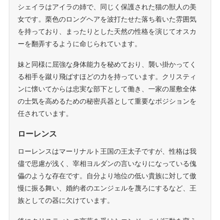
シェイラはアイラの姉で、同じく保護された猫の獣人の美
女です。栗色のロングヘアを波打たせた落ち着いた雰囲気
を持っており、まったりとした天然の性格を演じてオスカ
ーを翻弄するように命じられています。
妹と同様に屈強な身体能力を秘めており、襲い掛かってく
る相手を蹴り飛ばすほどの力を持っています。クリスティ
ンに懐いてからは忠実な部下として働き、一家の屋敷全体
の士気を高めるための秘密兵器として重要なポジションを
任されています。
ローレンス
ローレンスはマーリナルト王国の王太子ですが、性格は我
儘で思慮が浅く、宰相ヨルダンの言いなりになっている傀
儡のような存在です。自分より地位の低い貴族に対して傲
慢に振る舞い、婚約者のエンジェルを蔑ろにするなど、王
族としての器に欠けています。