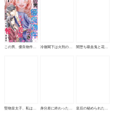
やAmazon Kindle
Kindleは？
Kindleは？
は？
この男、優良物件に
冷徹閣下は火刑の魔
闇堕ち吸血鬼と花嫁
つき どこで読める？
女に愛を乞う どこで
のソアレ どこで読め
めちゃコミックや
読める？シーモアや
る？シーモアや
Amazon Kindleは？
Amazon Kindleは？
Amazon Kindleは？
堅物皇太子、私は自
身分差に終わった恋
皇后の秘められた男
由を謳歌させていた
を、今さらですが。
たち どこで読める？