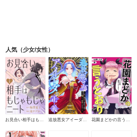
人気（少女/女性）
お見合い相手はもじ
追放悪女アイーダの
花園まどかの言うと
ゃもじゃニート どこ
正義 どこで読める？
おり どこで読める？
で読める？ピッコマ
シーモアやAmazon
シーモアやAmazon