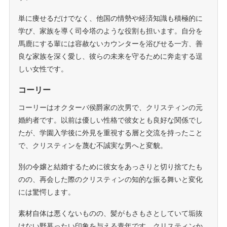
単に痩せるだけでなく、他国の情勢や経済知識も積極的に
学び、家族を導く司令塔のような役割も担います。自分を
馬鹿にする輩には容赦ないカウンターを浴びせる一方、善
良な家族を深く愛し、彼らの未来を守るために奔走する逞
しい女性です。
コーリー
コーリーはオクターバ侯爵家の次男で、クリスティンの元
婚約者です。以前は優しい性格で彼女とも良好な関係でし
たが、学園入学後に外見を重視する層と交流を持ったこと
で、クリスティンを蔑む不誠実な男へと変貌。
別の令嬢と結婚するために彼女をあっさりと切り捨てたも
のの、再会した際のクリスティンの知的な振る舞いと変化
には驚愕します。
素材自体は悪くないものの、髪がもさもさとしていて垢抜
けない野暮ったい印象を与える青年です。クリスティンか