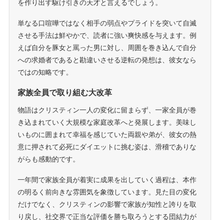
を作り出す駆け引きの天才と言えるでしょう。
単なる口喧嘩ではなく相手の弱点やプライドを突いて自滅
させる手法は鮮やかで、読者に強い爽快感を与えます。例
えば自分を豚女と罵った男に対し、周囲を巻き込んで自分
への求婚者であると勘違いさせる逆転の発想は、彼女なら
ではの知略です。
家族全員で取り組む大改革
物語はクリスティン一人の変化に留まらず、一家全員が巻
き込まれていく大規模な家庭改革へと発展します。美味し
いものに囲まれて幸福を感じていた両親や弟が、彼女の熱
意に押されて必死にダイエットに挑む姿は、滑稽でありな
がらも感動的です。
一年間で家族全員が着実に成果を出していく過程は、本作
の明るく前向きな雰囲気を象徴しています。見た目の変化
だけでなく、クリスティンの影響で家族が知性と誇りを取
り戻し、社交界で正当な評価を勝ち取ろうとする団結力が