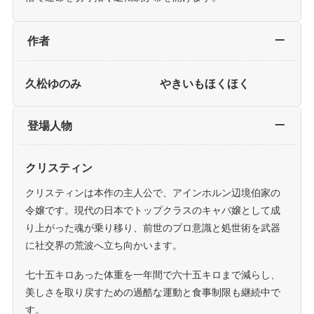
作者
久松ゆのみ
やきいもほくほく
登場人物
クリスティン
クリスティンは本作の主人公で、アインホルン辺境伯家の
令嬢です。現代の日本でトップクラスのキャバ嬢として成
り上がった魂が乗り移り、前世のプロ意識と処世術を武器
に社交界の荒波へ立ち向かいます。
七十五キロあった体重を一年間で六十五キロまで減らし、
美しさを取り戻すための過酷な運動と食事制限も継続中で
す。