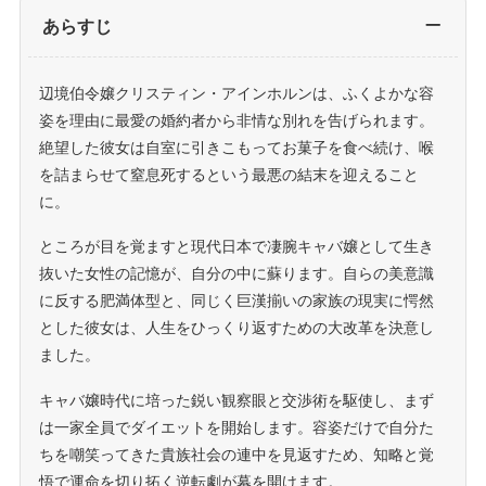
あらすじ
辺境伯令嬢クリスティン・アインホルンは、ふくよかな容
姿を理由に最愛の婚約者から非情な別れを告げられます。
絶望した彼女は自室に引きこもってお菓子を食べ続け、喉
を詰まらせて窒息死するという最悪の結末を迎えること
に。
ところが目を覚ますと現代日本で凄腕キャバ嬢として生き
抜いた女性の記憶が、自分の中に蘇ります。自らの美意識
に反する肥満体型と、同じく巨漢揃いの家族の現実に愕然
とした彼女は、人生をひっくり返すための大改革を決意し
ました。
キャバ嬢時代に培った鋭い観察眼と交渉術を駆使し、まず
は一家全員でダイエットを開始します。容姿だけで自分た
ちを嘲笑ってきた貴族社会の連中を見返すため、知略と覚
悟で運命を切り拓く逆転劇が幕を開けます。