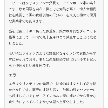
トビアスはクリスティンの父親で、アインホルン家の当主
です。数カ国語を自在に操るほど知能が高く、輸入食糧商
社を経営して国の食糧供給の三分の一を支える極めて優秀
な実業家でもあります。
当初は百二十キロあった体重を、娘の教育的なダイエット
指導によって一年間で九十五キロまで減量することに成功
しました。
若い頃はライオンのような野生的なイケメンで女性から非
常に好かれており、妻とは恋愛結婚で結ばれた今でも変わ
らず仲睦まじい愛妻家です。
エラ
エラはクリスティンの母親で、結婚前は才女として名を馳
せた女性です。商売の才能も高く、他国の歴史やマナーに
も精通していますが、アインホルン家に嫁いでから豊かな
食生活によってふくよかな体型へと変化しました。