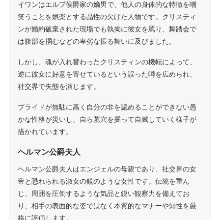
イワンはエルプ侯爵家の嫡男で、他人の身体的な特徴を嘲
笑うことを娯楽とする品性の欠けた人物です。クリスティ
ンが婚約破棄された現場でも執拗に彼女を罵り、舞踏会で
は腹部を掴むなどの卑劣な振る舞いに及びました。
しかし、魂が入れ替わったクリスティンの機転によって、
逆に彼女に好意を寄せているという誤った噂を広められ、
社交界で失態を演じます。
プライドが無駄に高く自分の非を認めることができない愚
かな性格が災いし、自ら墓穴を掘って自滅していく様子が
描かれています。
ヘルマン公爵夫人
ヘルマン公爵夫人はエンジェルの母親であり、社交界の女
帝と恐れられる淑女の鏡のような女性です。伝統を重ん
じ、周囲を圧倒するような気品と鋭い観察力を備えてお
り、相手の表面的な姿ではなく本質的なマナーや知性を厳
格に評価します。