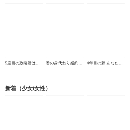
だきます！ どこで読
どこで読める？ピッ
シーモアやAmazon
める？ピッコマや
コマやAmazon
Kindleは？
Amazon Kindleは？
Kindleは？
5度目の政略婚は、
番の身代わり婚約者
4年目の棘 あなたと
私を憎むあなたと ど
を辞めることにした
したいだけなのに ど
こで読める？シーモ
ら どこで読める？ピ
こで読める？シーモ
アやAmazon Kindle
ッコマやAmazon
アやAmazon Kindle
新着（少女/女性）
は？
Kindleは？
は？