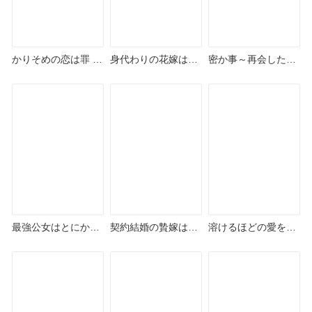
かりそめの恋は罪 ど
身代わりの花嫁は冷
密か事～再会したの
こで読める？シーモ
徹陛下に溺愛される
は罪ですか～ どこで
アやAmazon Kindle
どこで読める？シー
読める？シーモアや
は？
モアやAmazon
Amazon Kindleは？
Kindleは？
最強公女はとにかく
契約結婚の贄嫁は冷
溶けるほどの愛を隣
自由が欲しい どこで
徹侯爵に愛でられる
で～冷徹社長の耽美
読める？シーモアや
どこで読める？シー
な溺愛～ どこで読め
Amazon Kindleは？
モアやAmazon
る？シーモアや
Kindleは？
Amazon Kindleは？