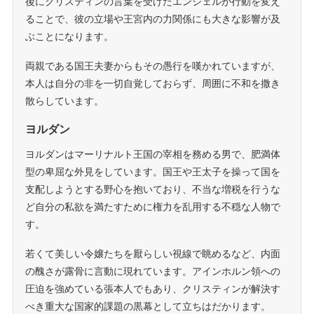
後にクリスティンの言葉を受けたエンジェルが行動を変え
ることで、彼の立場や王宮内の力関係にも大きな影響が及
ぶことになります。
両親である国王夫妻からもその愚行を嘆かれていますが、
本人は自分の非を一切自覚しておらず、周囲に不和を撒き
散らしています。
ヨルダン
ヨルダンはマーリナルト王国の宰相を務める男で、肥満体
型の卑屈な外見をしています。国王や王太子を操って国を
支配しようとする野心を抱いており、不当な増税を行うな
ど自分の私欲を満たすために権力を乱用する不穏な人物で
す。
若くて美しい令嬢たちを厭らしい視線で眺めるなど、内面
の醜さが露骨に言動に現れています。アインホルン領への
圧迫を強めている張本人でもあり、クリスティンが解決す
べき重大な国家的課題の黒幕として立ちはだかります。