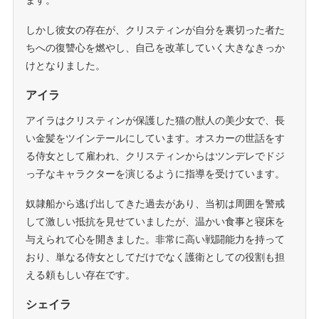
ます。
しかし彼女の存在が、クリスティンが自分を裏切った者た
ちへの復讐心を燃やし、自己を改革していく大きなきっか
けとなりました。
アイラ
アイラはクリスティンが保護した猫の獣人の美少女で、長
い金髪をツインテールにしています。オスカーの世話をす
る侍女として雇われ、クリスティンからはツンデレでドジ
っ子なキャラクターを演じるように指導を受けています。
奴隷船から逃げ出してきた過去があり、当初は周囲を警戒
して激しい抵抗を見せていましたが、温かい食事と寝床を
与えられて心を開きました。非常に高い戦闘能力を持って
おり、単なる侍女としてだけでなく護衛としての役割も担
える頼もしい存在です。
シェイラ