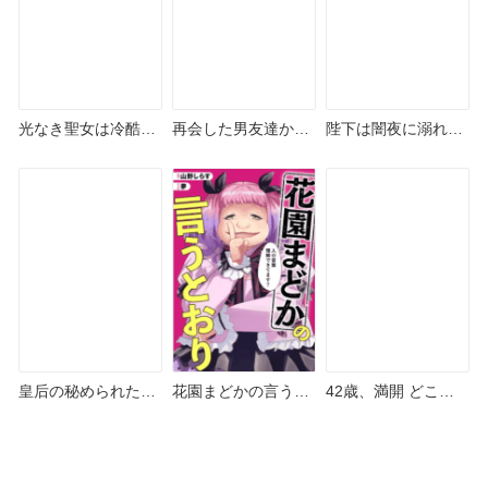
光なき聖女は冷酷王
再会した男友達から
陛下は闇夜に溺れて
太子に寵愛される ど
溺愛が始まりました
どこで読める？シー
こで読める？シーモ
どこで読める？シー
モアやAmazon
アやAmazon Kindle
モアやAmazon
Kindleは？
は？
Kindleは？
皇后の秘められた男
花園まどかの言うと
42歳、満開 どこで
たち どこで読める？
おり どこで読める？
読める？シーモアや
シーモアやAmazon
シーモアやAmazon
Amazon Kindleは？
Kindleは？
Kindleは？