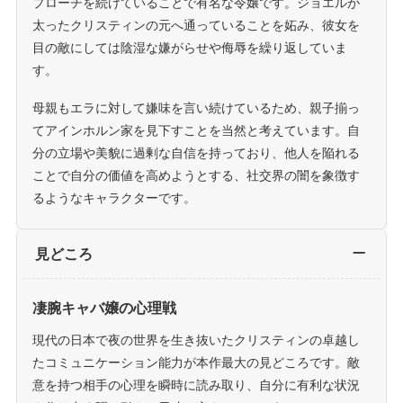
プローチを続けていることで有名な令嬢です。ジョエルが
太ったクリスティンの元へ通っていることを妬み、彼女を
目の敵にしては陰湿な嫌がらせや侮辱を繰り返していま
す。
母親もエラに対して嫌味を言い続けているため、親子揃っ
てアインホルン家を見下すことを当然と考えています。自
分の立場や美貌に過剰な自信を持っており、他人を陥れる
ことで自分の価値を高めようとする、社交界の闇を象徴す
るようなキャラクターです。
見どころ
凄腕キャバ嬢の心理戦
現代の日本で夜の世界を生き抜いたクリスティンの卓越し
たコミュニケーション能力が本作最大の見どころです。敵
意を持つ相手の心理を瞬時に読み取り、自分に有利な状況