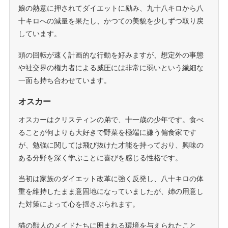
娘の熱意に押されてダイエットに励み、九十八キロから八
十キロへの減量を果たし、かつての美貌を少しずつ取り戻
しています。
頭の回転が速く計画的な行動を好みますが、想定外の事態
や社交界の権力者による威圧には非常に弱いという繊細な
一面も持ち合わせています。
オスカー
オスカーはクリスティンの弟で、十一歳の少年です。食べ
ることが何よりも大好きで野菜を極端に嫌う偏食家です
が、勉強に関しては飛び抜けた才能を持っており、興味の
ある分野を深く学ぶことに喜びを感じる性格です。
当初は家族のダイエット改革に強く反発し、八十キロの体
重を維持したまま意固地になっていましたが、姉の用意し
た対策によって心を揺さぶられます。
猫の獣人のメイドたちに囲まれる環境を与えられたこと