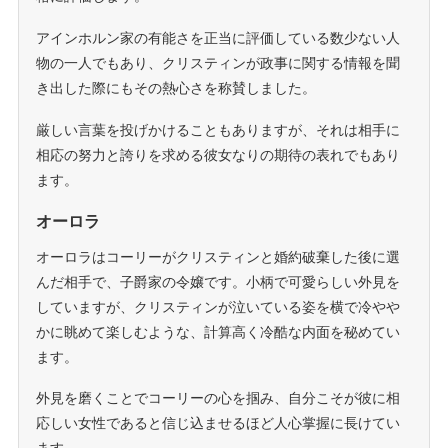
アインホルン家の有能さを正当に評価している数少ない人
物の一人でもあり、クリスティンが政事に関する情報を聞
き出した際にもその熱心さを称賛しました。
厳しい言葉を投げかけることもありますが、それは相手に
相応の努力と誇りを求める彼女なりの期待の表れでもあり
ます。
オーロラ
オーロラはコーリーがクリスティンと婚約破棄した後に選
んだ相手で、子爵家の令嬢です。小柄で可愛らしい外見を
していますが、クリスティンが泣いている姿を横で冷やや
かに眺めて楽しむような、計算高く冷酷な内面を秘めてい
ます。
外見を磨くことでコーリーの心を掴み、自分こそが彼に相
応しい女性であると信じ込ませるほど人心掌握に長けてい