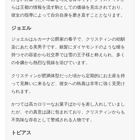
らは王都の情報を流す駒としての価値を見出されており、
彼女の指導によって自分自身を磨き直すこととなります。
ジョエル
ジョエルはルカーナ公爵家の養子で、クリスティンの幼馴
染にあたる美男子です。銀髪にダイヤモンドのような瞳を
持つその容姿から社交界では雪の王子様と称えられ、多く
の令嬢から熱烈な視線を浴びています。
クリスティンが肥満体型だった頃から定期的にお土産を持
って見舞いに来るなど、彼女への執着は非常に強く見受け
られます。
かつては高カロリーなお菓子ばかりを差し入れしていまし
たが、その真意は謎に包まれており、クリスティンからも
不気味な存在として警戒される人物です。
トビアス