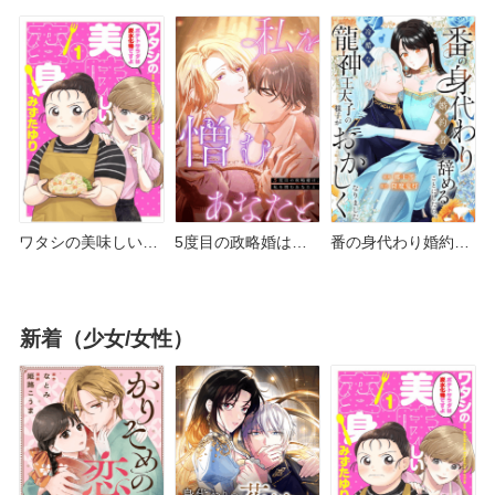
だきます！ どこで読
どこで読める？ピッ
シーモアやAmazon
める？ピッコマや
コマやAmazon
Kindleは？
Amazon Kindleは？
Kindleは？
ワタシの美味しい変
5度目の政略婚は、
番の身代わり婚約者
身 どこで読める？シ
私を憎むあなたと ど
を辞めることにした
ーモアやピッコマ・
こで読める？シーモ
ら どこで読める？ピ
Amazon Kindleは？
アやAmazon Kindle
ッコマやAmazon
新着（少女/女性）
は？
Kindleは？