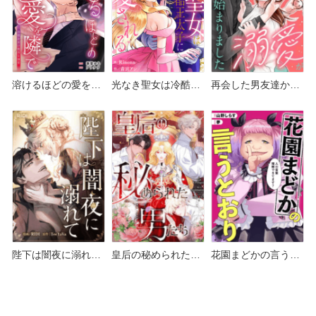
溶けるほどの愛を隣
光なき聖女は冷酷王
再会した男友達から
で～冷徹社長の耽美
太子に寵愛される ど
溺愛が始まりました
な溺愛～ どこで読め
こで読める？シーモ
どこで読める？シー
る？シーモアや
アやAmazon Kindle
モアやAmazon
Amazon Kindleは？
は？
Kindleは？
陛下は闇夜に溺れて
皇后の秘められた男
花園まどかの言うと
どこで読める？シー
たち どこで読める？
おり どこで読める？
モアやAmazon
シーモアやAmazon
シーモアやAmazon
Kindleは？
Kindleは？
Kindleは？