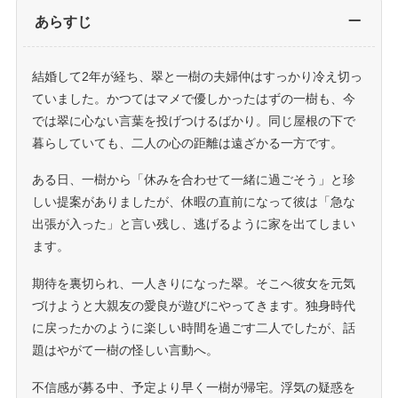
あらすじ
結婚して2年が経ち、翠と一樹の夫婦仲はすっかり冷え切っ
ていました。かつてはマメで優しかったはずの一樹も、今
では翠に心ない言葉を投げつけるばかり。同じ屋根の下で
暮らしていても、二人の心の距離は遠ざかる一方です。
ある日、一樹から「休みを合わせて一緒に過ごそう」と珍
しい提案がありましたが、休暇の直前になって彼は「急な
出張が入った」と言い残し、逃げるように家を出てしまい
ます。
期待を裏切られ、一人きりになった翠。そこへ彼女を元気
づけようと大親友の愛良が遊びにやってきます。独身時代
に戻ったかのように楽しい時間を過ごす二人でしたが、話
題はやがて一樹の怪しい言動へ。
不信感が募る中、予定より早く一樹が帰宅。浮気の疑惑を