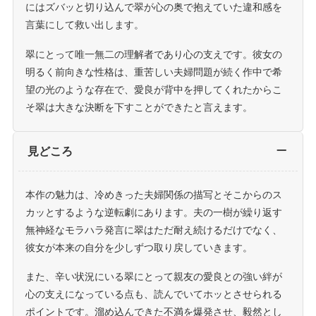
にはズバッと切り込んで翠が心の奥で抱えていた違和感を
言葉にして救い出します。
翠にとって唯一無二の理解者であり心の支えです。彼女の
明るく前向きな性格は、重苦しい夫婦問題が続く作中で希
望の光のような存在で、愛良が背中を押してくれたからこ
そ翠は大きな決断を下すことができたと言えます。
見どころ
本作の魅力は、冷めきった夫婦関係の描写とそこからのス
カッとするような逆転劇にあります。夫の一樹が繰り返す
無神経なモラハラ発言に翠はただ耐え続けるだけでなく、
彼女が本来の自分を少しずつ取り戻していきます。
また、辛い状況にいる翠にとって親友の愛良との強い絆が
心の支えになっている点も、読んでいてホッとさせられる
ポイントです。溜め込んできた不満を爆発させ、毅然とし