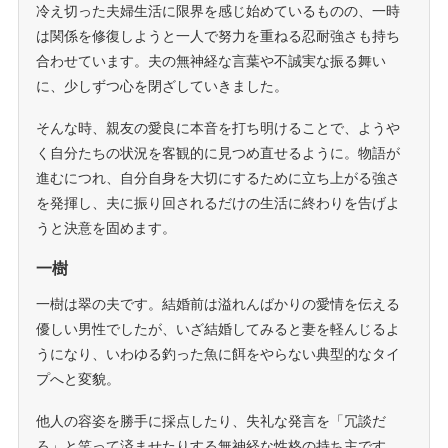
冷え切った夫婦生活に限界を感じ始めているものの、一時
は関係を修復しようと一人で努力を重ねる忍耐強さも持ち
合わせています。夫の無神経な言葉や不誠実な振る舞い
に、少しずつ心を閉ざしていきました。
そんな時、親友の愛良に本音を打ち明けることで、ようや
く自分たちの状況を客観的に見つめ直せるように。物語が
進むにつれ、自分自身を大切にするために立ち上がる強さ
を発揮し、夫に振り回されるだけの生活に終わりを告げよ
うと決意を固めます。
一樹
一樹は翠の夫です。結婚前は溢れんばかりの愛情を伝える
優しい男性でしたが、いざ結婚してみると妻を軽んじるよ
うになり、いわゆる釣った魚に餌をやらない典型的なタイ
プへと変貌。
他人の容姿を勝手に採点したり、失礼な発言を「冗談だ
ろ」と笑って済ませたりする無神経な性格の持ち主です。