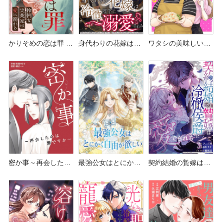
かりそめの恋は罪 ど
身代わりの花嫁は冷
ワタシの美味しい変
こで読める？シーモ
徹陛下に溺愛される
身 どこで読める？シ
アやAmazon Kindle
どこで読める？シー
ーモアやピッコマ・
は？
モアやAmazon
Amazon Kindleは？
Kindleは？
密か事～再会したの
最強公女はとにかく
契約結婚の贄嫁は冷
は罪ですか～ どこで
自由が欲しい どこで
徹侯爵に愛でられる
読める？シーモアや
読める？シーモアや
どこで読める？シー
Amazon Kindleは？
Amazon Kindleは？
モアやAmazon
Kindleは？