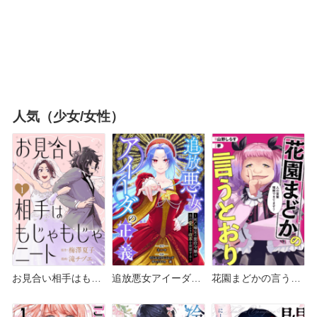
人気（少女/女性）
お見合い相手はもじ
追放悪女アイーダの
花園まどかの言うと
ゃもじゃニート どこ
正義 どこで読める？
おり どこで読める？
で読める？ピッコマ
シーモアやAmazon
シーモアやAmazon