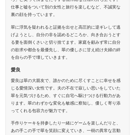
仕事と嘘をついて別の女性と旅行を楽しむなど、不誠実な
裏の顔を持っています。
翠に浮気を疑われると証拠を出せと高圧的に逆ギレして逃
げようとし、自分の非を認めるどころか、向き合おうとす
る妻を面倒くさいと切り捨てます。家庭を顧みず常に自分
の欲求や都合を最優先し、翠の優しさに甘え続け夫婦の絆
を自らの手で壊していきます。
愛良
愛良は翠の大親友で、誰かのために尽くすことに幸せを感
じる愛情深い女性です。夫の不在で寂しい思いをしていた
翠を元気づけるため、すぐに自宅へ駆けつける行動力があ
ります。翠のわずかな変化も敏感に察知し、優しく寄り添
ってくれる包容力が魅力です。
手作りケーキを持参したり一緒にゲームを楽しんだりと、
あの手この手で翠を笑顔に変えていき、一樹の異常な言動