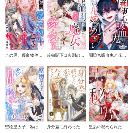
やAmazon Kindle
Kindleは？
Kindleは？
は？
この男、優良物件に
冷徹閣下は火刑の魔
闇堕ち吸血鬼と花嫁
つき どこで読める？
女に愛を乞う どこで
のソアレ どこで読め
めちゃコミックや
読める？シーモアや
る？シーモアや
Amazon Kindleは？
Amazon Kindleは？
Amazon Kindleは？
堅物皇太子、私は自
身分差に終わった恋
皇后の秘められた男
由を謳歌させていた
を、今さらですが。
たち どこで読める？