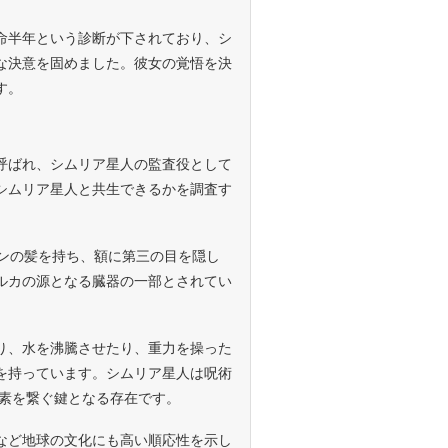
命半年という診断が下されており、シ
な決意を固めました。彼女の覚悟を決
す。
呼ばれ、シムリア星人の監査役として
シムリア星人と共生できるかを調査す
ーンの髪を持ち、額に第三の目を隠し
ルカの源となる臓器の一部とされてい
り、水を沸騰させたり、重力を操った
を持っています。シムリア星人は呪術
要素を繋ぐ鍵となる存在です。
など地球の文化にも高い順応性を示し