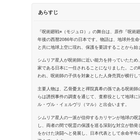
あらすじ
『呪術廻戦≡（モジュロ）』の舞台は、原作『呪術廻
年後の西暦2086年の日本です。物語は、地球外生
と共に地球上空に現れ、保護を要請することから始
シムリア星人が呪術師に近い能力を持っていたため
家である日本に一任されることになりました。この
われ、呪術師の子供を対象とした人身売買が横行し
主要人物は、乙骨憂太と禪院真希の孫である呪術師
らは誘拐事件の調査を通じて、査察役として地球に
ル・ヴル・イェルヴリ（マル）と出会います。
シムリア星人の一派が信仰するカリヤンが地球の呪
し、両者の間で呪霊の保護を巡る深刻な対立が勃発
をかけた決闘へと発展し、日本代表として余命半年