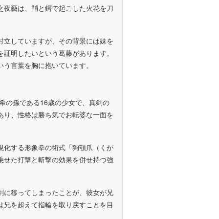
之夜藝は、鞘と鍔で起こした火花を刀
対立していますが、その背景には妹を
を証明したいという葛藤があります。
いう言葉を胸に抱いています。
希の孫である16歳の少女で、真剣の
あり、性格は勝ち気でお転婆な一面を
現化する形象拳の術式「狗顎爪（くが
乗せた打撃と斬撃の効果を併せ持つ強
剣に移ってしまったことが、彼女が兄
は兄を超えて指輪を取り戻すことを目