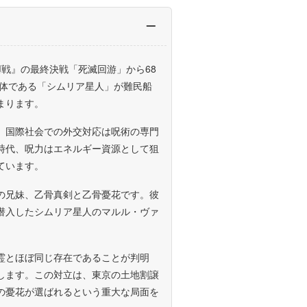
戦』の最終決戦「死滅回游」から68
命体である「シムリア星人」が難民船
まります。
、国際社会での外交対応は呪術の専門
時代、呪力はエネルギー資源として狙
ています。
の兄妹、乙骨真剣と乙骨憂花です。彼
潜入したシムリア星人のマルル・ヴァ
霊とほぼ同じ存在であることが判明
します。この対立は、東京の土地割譲
の憂花が選ばれるという重大な局面を