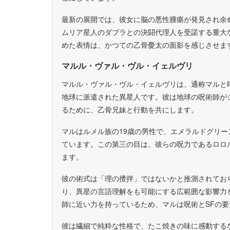
最新の展開では、彼女に脳の悪性腫瘍が発見され余
ムリア星人のダブラとの決闘代理人を受諾する重大
めた表情は、かつての乙骨憂太の面影を感じさせま
マルル・ヴァル・ヴル・イェルヴリ
マルル・ヴァル・ヴル・イェルヴリは、通称マルと
地球に派遣された異星人です。彼は地球の呪術師が
るために、乙骨兄妹と行動を共にします。
マルはルメル族の19歳の男性で、エメラルドグリ
ています。この第三の目は、彼らの呪力であるロロ
ます。
彼の術式は「理の攪拌」ではないかと推測されてお
り、異星の言語理解をも可能にする広範囲な影響力
師に近い力を持っているため、マルは呪術とSFの
彼は繊細で純粋な性格で、たこ焼きの味に感動する