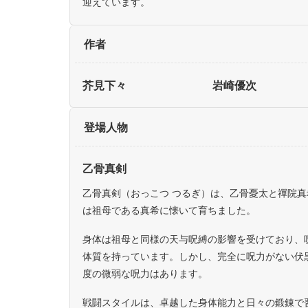
迎えています。
作者
芥見下々
岩崎優次
登場人物
乙骨真剣
乙骨真剣（おっこつ つるぎ）は、乙骨憂太と禪院真
は祖母である真希に懐いて育ちました。
身体は祖母と同様の天与呪縛の影響を受けており、
体質を持っています。しかし、完全に呪力がない伏
度の微弱な呪力はあります。
戦闘スタイルは、卓越した身体能力と日々の鍛錬で