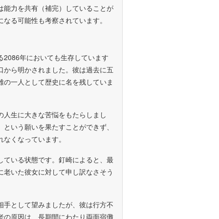
は能力を共有（補完）していることが
になる可能性も考察されています。
2086年においても生存しています
口から明かされました。彼は過去に五
雄の一人として歴史に名を残していま
の人生に大きな苦悩をもたらしまし
」という願いを果たすことができず、
れなくなっています。
している状態です。釘崎によると、最
に老いた彼女に対して申し訳なさそう
相手として望みましたが、彼は行方不
老の原因は、長期間にわたり両面宿儺