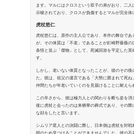
ます。マルにはクロスという双子の弟がおり、二人
示唆されており、クロスが負傷するとマルが完全体
虎杖悠仁
虎杖悠仁は、原作の主人公であり、本作の舞台である
が、その体質は「不老」であることが釘崎野薔薇の
条悟と並ぶ「傑物」として、死滅回游を平定した英
す。
しかし、老いない体質となったことが、彼のその後
た。彼は、祖父の遺言である「大勢に囲まれて死ね
仲間たちが年老いていくのを見届けることに耐えら
この辛さから、彼は極力人との関わりを断ち姿を消
後に虎杖と会ったのは来栖華の葬式であり、その際
な顔をしたと言います。
シムリア星人との決闘に際し、日本側は虎杖を対戦
明のため見つけることができませんでした。彼の不