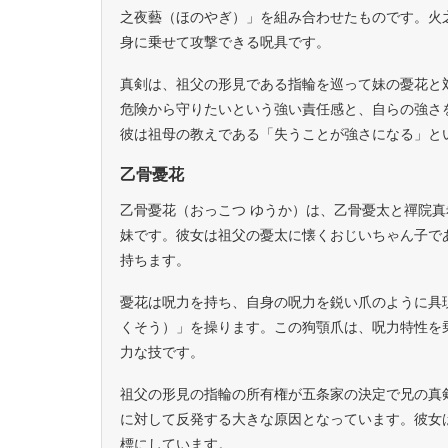
之夜藝（ほのやぎ）」を組み合わせたものです。火
身に乗せて攻撃できる呪具です。
真剣は、祖父の形見である指輪を巡って妹の憂花と
危険から守りたいという強い責任感と、自らの強さ
彼は祖母の教えである「失うことが強さになる」と
乙骨憂花
乙骨憂花（おっこつ ゆうか）は、乙骨憂太と禪院真
妹です。彼女は祖父の憂太に懐くおじいちゃん子で
持ちます。
憂花は呪力を持ち、自身の呪力を鋭い爪のように具
くそう）」を操ります。この狗顎爪は、呪力特性を
力な技です。
祖父の形見の指輪の所有権が五条家の決定で兄の真
に対して反発する大きな原因となっています。彼女
標にしています。